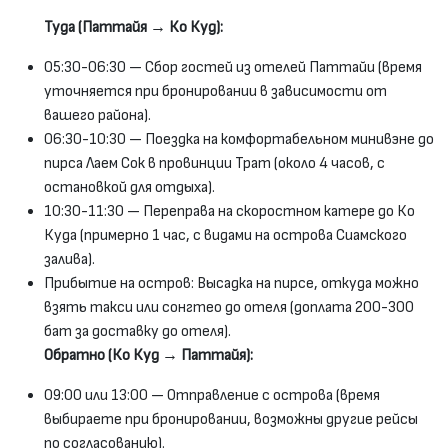
Туда (Паттайя → Ко Куд):
05:30-06:30 — Сбор гостей из отелей Паттайи (время
уточняется при бронировании в зависимости от
вашего района).
06:30-10:30 — Поездка на комфортабельном минивэне до
пирса Лаем Сок в провинции Трат (около 4 часов, с
остановкой для отдыха).
10:30-11:30 — Переправа на скоростном катере до Ко
Куда (примерно 1 час, с видами на острова Сиамского
залива).
Прибытие на остров: Высадка на пирсе, откуда можно
взять такси или сонгтео до отеля (доплата 200-300
бат за доставку до отеля).
Обратно (Ко Куд → Паттайя):
09:00 или 13:00 — Отправление с острова (время
выбираете при бронировании, возможны другие рейсы
по согласованию).