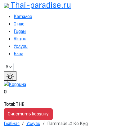
Thai-paradise.ru
Каталог
О нас
Гидам
Акции
Услуги
Блог
0
Total:
THB
Очистить корзину
Главная
Услуги
Паттайя ⥄ Ко Куд